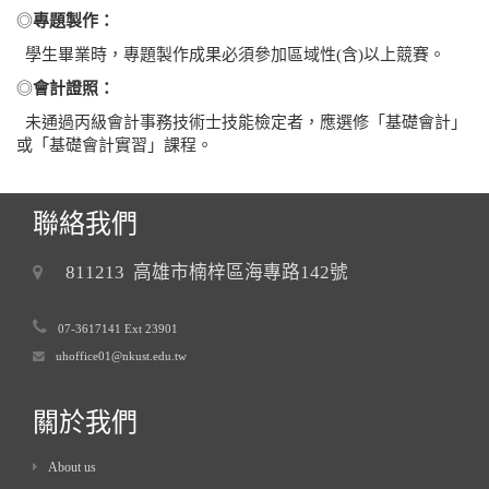
◎
專題製作：
學生畢業時，專題製作成果必須參加區域性(含)以上競賽。
◎
會計證照：
未通過丙級會計事務技術士技能檢定者，應選修「基礎會計」
或「基礎會計實習」課程。
聯絡我們
811213 高雄市楠梓區海專路142號
07-3617141 Ext 23901
uhoffice01@nkust.edu.tw
關於我們
About us