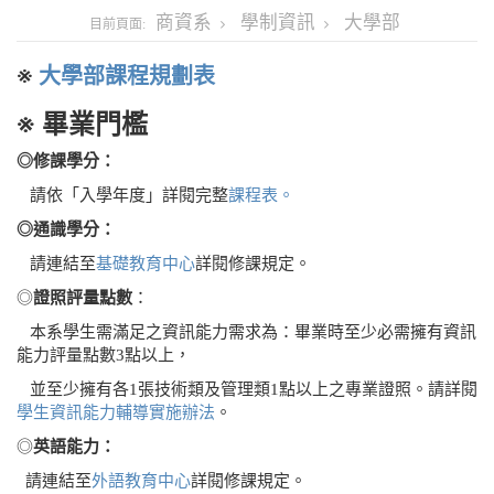
商資系
學制資訊
大學部
目前頁面:
※
大學部課程規劃表
※ 畢業門檻
◎修課學分：
請依「入學年度」詳閱完整
課程表。
◎通識學分：
請連結至
基礎教育中心
詳閱修課規定。
◎
證照評量點數
：
本系學生需滿足之資訊能力需求為：畢業時至少必需擁有資訊
能力評量點數3點以上，
並至少擁有各1張技術類及管理類1點以上之專業證照。請詳閱
學生資訊能力輔導實施辦法
。
◎
英語能力：
請連結至
外語教育中心
詳閱修課規定。