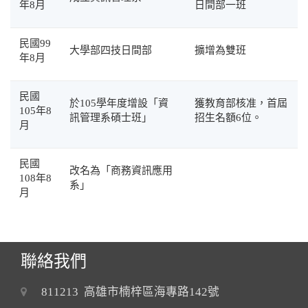
年8月
日間部一班
民國99
大學部四技日間部
擴增為雙班
年8月
民國
於105學年度增設「資
獲教育部核准，首屆
105年8
訊管理系碩士班」
招生名額6位。
月
民國
改名為「商務資訊應用
108年8
系」
月
聯絡我們
811213 高雄市楠梓區海專路142號