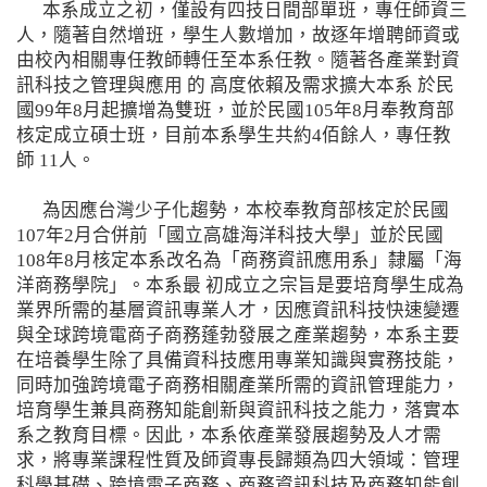
本系成立之初，僅設有四技日間部單班，專任師資三
人，隨著自然增班，學生人數增加，故逐年增聘師資或
由校內相關專任教師轉任至本系任教。隨著各產業對資
訊科技之管理與應用 的 高度依賴及需求擴大本系 於民
國99年8月起擴增為雙班，並於民國105年8月奉教育部
核定成立碩士班，目前本系學生共約4佰餘人，專任教
師 11人。
為因應台灣少子化趨勢，本校奉教育部核定於民國
107年2月合併前「國立高雄海洋科技大學」並於民國
108年8月核定本系改名為「商務資訊應用系」隸屬「海
洋商務學院」。本系最 初成立之宗旨是要培育學生成為
業界所需的基層資訊專業人才，因應資訊科技快速變遷
與全球跨境電商子商務蓬勃發展之產業趨勢，本系主要
在培養學生除了具備資科技應用專業知識與實務技能，
同時加強跨境電子商務相關產業所需的資訊管理能力，
培育學生兼具商務知能創新與資訊科技之能力，落實本
系之教育目標。因此，本系依產業發展趨勢及人才需
求，將專業課程性質及師資專長歸類為四大領域：管理
科學基礎、跨境電子商務、商務資訊科技及商務知能創