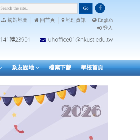
Go
網站地圖
回首頁
地理資訊
English
登入
7141轉23901
uhoffice01@nkust.edu.tw
系友園地
檔案下載
學校首頁