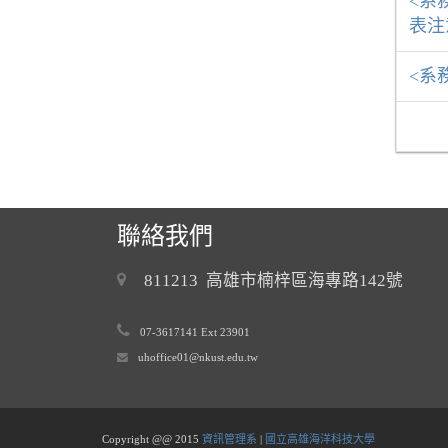
<系
表注
<系
聯絡我們
811213 高雄市楠梓區海專路142號
07-3617141 Ext 23901
uhoffice01@nkust.edu.tw
Copyright @@ 2015
資訊管理系
|
國立高雄海洋科技大學