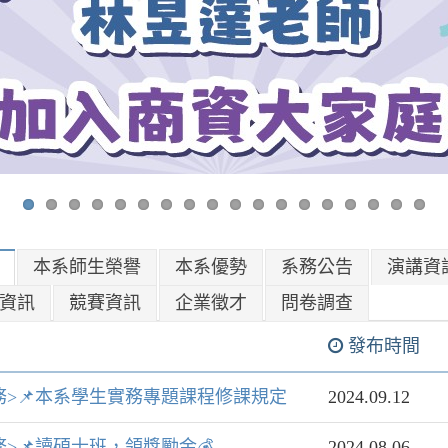
本系師生榮譽
本系優勢
系務公告
演講資
資訊
競賽資訊
企業徵才
問卷調查
發布時間
務>📌本系學生實務專題課程修課規定
2024.09.12
務>📌讀碩士班，領獎勵金💰
2024.08.06