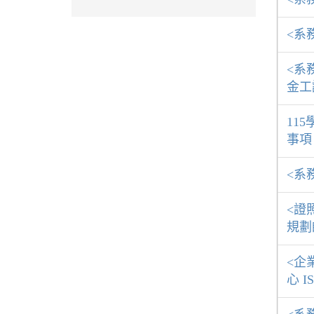
<系
<系
金工
11
事項
<系
<證
規劃
<企
心 I