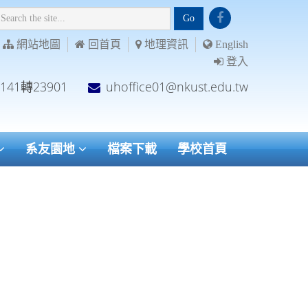
Go
網站地圖
回首頁
地理資訊
English
登入
7141轉23901
uhoffice01@nkust.edu.tw
系友園地
檔案下載
學校首頁